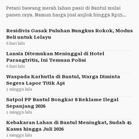
Petani bawang merah lahan pasir di Bantul mulai
panen raya. Namun harga jual anjlok hingga Rp15
ribu per kilogram akibat melimpahnya pasokan dari
berbagai daera
Residivis Gasak Puluhan Bungkus Rokok, Modus
Beli untuk Lelayu
6 hari lalu
Lansia Ditemukan Meninggal di Hotel
Parangtritis, Ini Temuan Polisi
6 hari lalu
Waspada Karhutla di Bantul, Warga Diminta
Segera Lapor Titik Api
1 minggu lalu
Satpol PP Bantul Bongkar 8 Reklame Ilegal
Sepanjang 2026
1 minggu lalu
Kebakaran Lahan di Bantul Meningkat, Sudah 45
Kasus hingga Juli 2026
1 minggu lalu