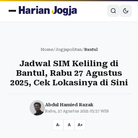
Home
/
Jogjapolitan
/
Bantul
Jadwal SIM Keliling di
Bantul, Rabu 27 Agustus
2025, Cek Lokasinya di Sini
Abdul Hamied Razak
Rabu, 27 Agustus 2025 03:37 WIB
A-
A
A+