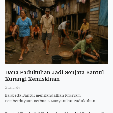
Dana Padukuhan Jadi Senjata Bantul
Kurangi Kemiskinan
2 hari lalu
Bappeda Bantul mengandalkan Program
Pemberdayaan Berbasis Masyarakat Padukuhan
(PPBMP) sebagai ujung tombak penanggulangan
kemiskinan hingga tingkat padukuhan.