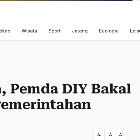
ekno
Wisata
Sport
Jateng
Ecologic
Leis
n, Pemda DIY Bakal
Pemerintahan
A-
A
A+