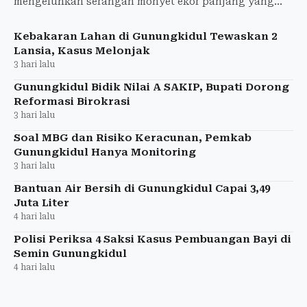
mengeluhkan serangan monyet ekor panjang yang
merusak area pertanian yang dimiliki karena bisa
gagal panen.
Kebakaran Lahan di Gunungkidul Tewaskan 2
Lansia, Kasus Melonjak
3 hari lalu
Gunungkidul Bidik Nilai A SAKIP, Bupati Dorong
Reformasi Birokrasi
3 hari lalu
Soal MBG dan Risiko Keracunan, Pemkab
Gunungkidul Hanya Monitoring
3 hari lalu
Bantuan Air Bersih di Gunungkidul Capai 3,49
Juta Liter
4 hari lalu
Polisi Periksa 4 Saksi Kasus Pembuangan Bayi di
Semin Gunungkidul
4 hari lalu