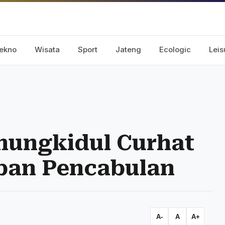
ekno
Wisata
Sport
Jateng
Ecologic
Leis
nungkidul Curhat
ban Pencabulan
A-
A
A+