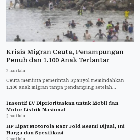
Krisis Migran Ceuta, Penampungan
Penuh dan 1.100 Anak Terlantar
3 hari lalu
Ceuta meminta pemerintah Spanyol memindahkan
1.100 anak migran tanpa pendamping setelah
gelombang 72.000 migran membuat penampungan
penuh.
Insentif EV Diprioritaskan untuk Mobil dan
Motor Listrik Nasional
3 hari lalu
HP Lipat Motorola Razr Fold Resmi Dijual, Ini
Harga dan Spesifikasi
3 hari lalu