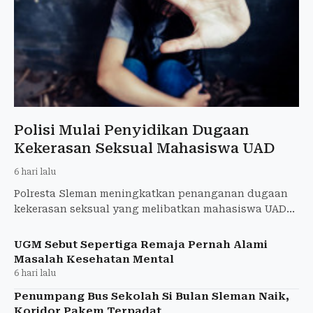
Polisi Mulai Penyidikan Dugaan
Kekerasan Seksual Mahasiswa UAD
6 hari lalu
Polresta Sleman meningkatkan penanganan dugaan
kekerasan seksual yang melibatkan mahasiswa UAD
saat KKN ke tahap penyidikan. Pemeriksaan saksi
dijadwalkan berla
UGM Sebut Sepertiga Remaja Pernah Alami
Masalah Kesehatan Mental
6 hari lalu
Penumpang Bus Sekolah Si Bulan Sleman Naik,
Koridor Pakem Terpadat