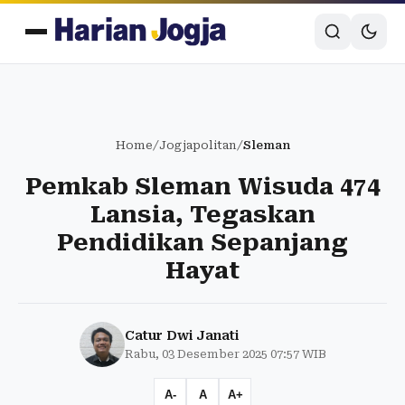
Home
/
Jogjapolitan
/
Sleman
Pemkab Sleman Wisuda 474
Lansia, Tegaskan
Pendidikan Sepanjang
Hayat
Catur Dwi Janati
Rabu, 03 Desember 2025 07:57 WIB
A-
A
A+