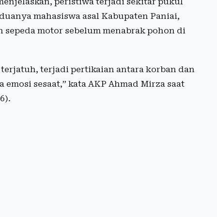
njelaskan, peristiwa terjadi sekitar pukul
keduanya mahasiswa asal Kabupaten Paniai,
n sepeda motor sebelum menabrak pohon di
rjatuh, terjadi pertikaian antara korban dan
na emosi sesaat,” kata AKP Ahmad Mirza saat
6).