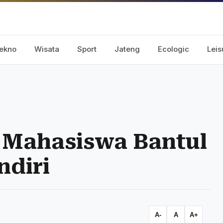
ekno
Wisata
Sport
Jateng
Ecologic
Leis
 Mahasiswa Bantul
ndiri
A-
A
A+