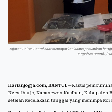
Jajaran Polres Bantul saat memaparkan kasus penusukan beruj
Mapolres Bantul. /Ha
Harianjogja.com, BANTUL
—Kasus pembunuhan
Ngestiharjo, Kapanewon Kasihan, Kabupaten B
setelah kecelakaan tunggal yang menimpa korb