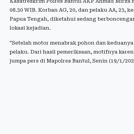
Kasatreskrim Polres Bantul AKP Ahmad Mirza me
08.30 WIB. Korban AG, 20, dan pelaku AA, 23, 
Papua Tengah, diketahui sedang berboncenga
lokasi kejadian.
“Setelah motor menabrak pohon dan keduanya te
pelaku. Dari hasil pemeriksaan, motifnya kare
jumpa pers di Mapolres Bantul, Senin (19/1/202