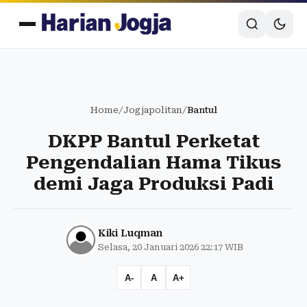
Home
/
Jogjapolitan
/
Bantul
DKPP Bantul Perketat
Pengendalian Hama Tikus
demi Jaga Produksi Padi
Kiki Luqman
Selasa, 20 Januari 2026 22:17 WIB
A-
A
A+