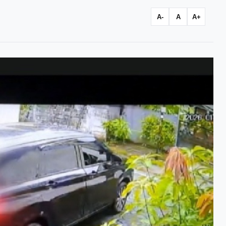
A-
A
A+