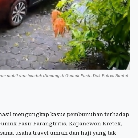
m mobil dan hendak dibuang di Gumuk Pasir. Dok Polres Bantul
rhasil mengungkap kasus pembunuhan terhadap
umuk Pasir Parangtritis, Kapanewon Kretek,
ja sama usaha travel umrah dan haji yang tak