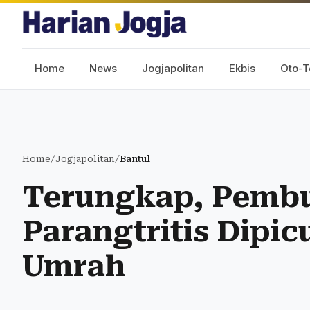
Home
News
Jogjapolitan
Ekbis
Oto-T
Home
/
Jogjapolitan
/
Bantul
Terungkap, Pemb
Parangtritis Dipic
Umrah