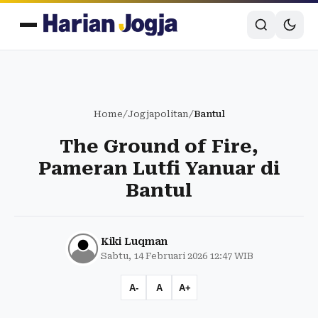
Home
/
Jogjapolitan
/
Bantul
The Ground of Fire,
Pameran Lutfi Yanuar di
Bantul
Kiki Luqman
Sabtu, 14 Februari 2026 12:47 WIB
A-
A
A+