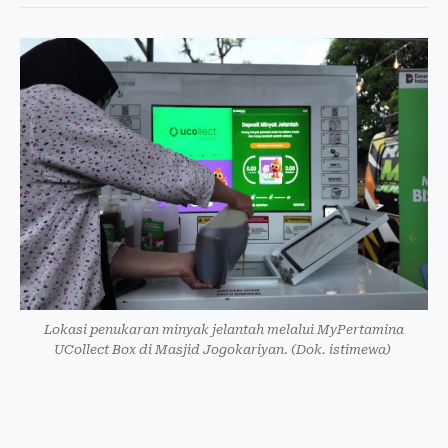
Lokasi penukaran minyak jelantah melalui MyPertamina
UCollect Box di Masjid Jogokariyan. (Dok. istimewa)