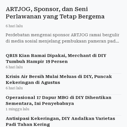
ARTJOG, Sponsor, dan Seni
Perlawanan yang Tetap Bergema
6 hari lalu
Perdebatan mengenai sponsor ARTJOG ramai bergulir
di media sosial menjelang pembukaan pameran pada
19 Juni 2026 lalu. Warganet menyebut lebaran seni ini
mulai k
QRIS Kian Ramai Dipakai, Merchant di DIY
Tumbuh Hampir 19 Persen
6 hari lalu
Krisis Air Bersih Mulai Meluas di DIY, Puncak
Kekeringan di Agustus
6 hari lalu
Operasional 17 Dapur MBG di DIY Dihentikan
Sementara, Ini Penyebabnya
1 minggu lalu
Antisipasi Kekeringan, DIY Andalkan Varietas
Padi Tahan Kering