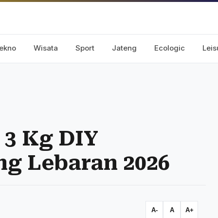
ekno
Wisata
Sport
Jateng
Ecologic
Leis
 3 Kg DIY
ng Lebaran 2026
A-
A
A+