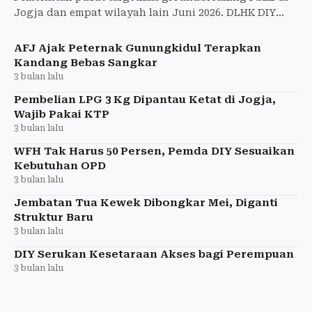
Jogja dan empat wilayah lain Juni 2026. DLHK DIY
tunggu pemenang lelang sambah jadi energi listrik
untuk atasi
AFJ Ajak Peternak Gunungkidul Terapkan
Kandang Bebas Sangkar
3 bulan lalu
Pembelian LPG 3 Kg Dipantau Ketat di Jogja,
Wajib Pakai KTP
3 bulan lalu
WFH Tak Harus 50 Persen, Pemda DIY Sesuaikan
Kebutuhan OPD
3 bulan lalu
Jembatan Tua Kewek Dibongkar Mei, Diganti
Struktur Baru
3 bulan lalu
DIY Serukan Kesetaraan Akses bagi Perempuan
3 bulan lalu