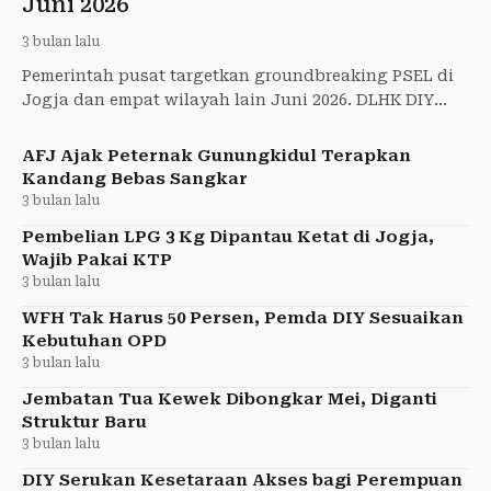
Juni 2026
3 bulan lalu
Pemerintah pusat targetkan groundbreaking PSEL di
Jogja dan empat wilayah lain Juni 2026. DLHK DIY
tunggu pemenang lelang sambah jadi energi listrik
untuk atasi
AFJ Ajak Peternak Gunungkidul Terapkan
Kandang Bebas Sangkar
3 bulan lalu
Pembelian LPG 3 Kg Dipantau Ketat di Jogja,
Wajib Pakai KTP
3 bulan lalu
WFH Tak Harus 50 Persen, Pemda DIY Sesuaikan
Kebutuhan OPD
3 bulan lalu
Jembatan Tua Kewek Dibongkar Mei, Diganti
Struktur Baru
3 bulan lalu
DIY Serukan Kesetaraan Akses bagi Perempuan