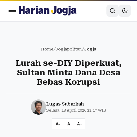
Home
/
Jogjapolitan
/
Jogja
Lurah se-DIY Diperkuat,
Sultan Minta Dana Desa
Bebas Korupsi
Lugas Subarkah
Selasa, 28 April 2026 22:17 WIB
A-
A
A+