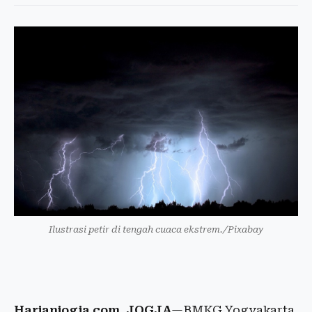
Ilustrasi petir di tengah cuaca ekstrem./Pixabay
Harianjogja.com, JOGJA
—BMKG Yogyakarta