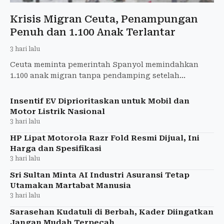
Krisis Migran Ceuta, Penampungan
Penuh dan 1.100 Anak Terlantar
3 hari lalu
Ceuta meminta pemerintah Spanyol memindahkan
1.100 anak migran tanpa pendamping setelah
gelombang 72.000 migran membuat penampungan
penuh.
Insentif EV Diprioritaskan untuk Mobil dan
Motor Listrik Nasional
3 hari lalu
HP Lipat Motorola Razr Fold Resmi Dijual, Ini
Harga dan Spesifikasi
3 hari lalu
Sri Sultan Minta AI Industri Asuransi Tetap
Utamakan Martabat Manusia
3 hari lalu
Sarasehan Kudatuli di Berbah, Kader Diingatkan
Jangan Mudah Terpecah