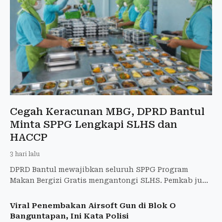
Cegah Keracunan MBG, DPRD Bantul
Minta SPPG Lengkapi SLHS dan
HACCP
3 hari lalu
DPRD Bantul mewajibkan seluruh SPPG Program
Makan Bergizi Gratis mengantongi SLHS. Pemkab juga
membentuk Satgas MBG beranggotakan 48 personel
untuk memperketat
Viral Penembakan Airsoft Gun di Blok O
Banguntapan, Ini Kata Polisi