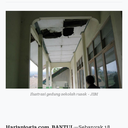
Ilustrasi gedung sekolah rusak - JIBI
Harianjogja.com, BANTUL
—Sebanyak 18