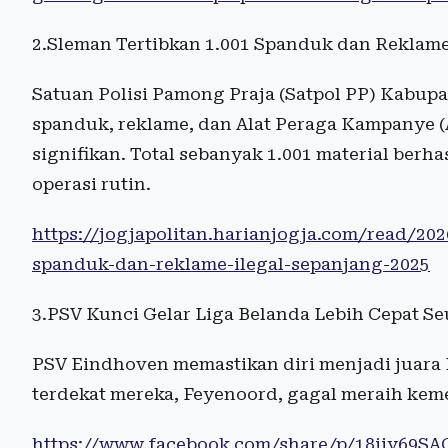
2.Sleman Tertibkan 1.001 Spanduk dan Reklame
Satuan Polisi Pamong Praja (Satpol PP) Kabu
spanduk, reklame, dan Alat Peraga Kampanye (
signifikan. Total sebanyak 1.001 material berh
operasi rutin.
https://jogjapolitan.harianjogja.com/read/20
spanduk-dan-reklame-ilegal-sepanjang-2025
3.PSV Kunci Gelar Liga Belanda Lebih Cepat 
PSV Eindhoven memastikan diri menjadi juara E
terdekat mereka, Feyenoord, gagal meraih kem
https://www.facebook.com/share/p/18iiy69SA