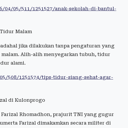
26/04/05/511/1251527/anak-sekolah-di-bantul-
t Tidur Malam
padahal jika dilakukan tanpa pengaturan yang
r malam. Alih-alih menyegarkan tubuh, tidur
dur alami.
05/508/1251574/tips-tidur-siang-sehat-agar-
zal di Kulonprogo
Farizal Rhomadhon, prajurit TNI yang gugur
merta Farizal dimakamkan secara militer di