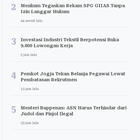
2
Menkum Tegaskan Rekam SPG GIIAS Tanpa
Izin Langgar Hukum
44 menit lalu
3
Investasi Industri Tekstil Berpotensi Buka
9.800 Lowongan Kerja
5 jam lalu
4
Pemkot Jogja Tekan Belanja Pegawai Lewat
Pembatasan Rekrutmen
12 jam lalu
5
Menteri Bappenas: ASN Harus Terhindar dari
Judol dan Pinjol Ilegal
23 jam lalu