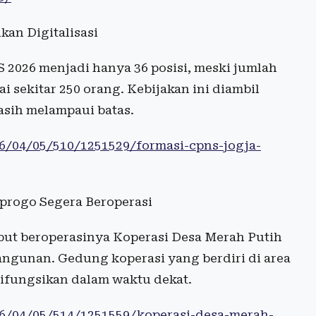
kan Digitalisasi
2026 menjadi hanya 36 posisi, meski jumlah
sekitar 250 orang. Kebijakan ini diambil
sih melampaui batas.
26/04/05/510/1251529/formasi-cpns-jogja-
progo Segera Beroperasi
ut beroperasinya Koperasi Desa Merah Putih
ngunan. Gedung koperasi yang berdiri di area
difungsikan dalam waktu dekat.
026/04/05/514/1251559/koperasi-desa-merah-