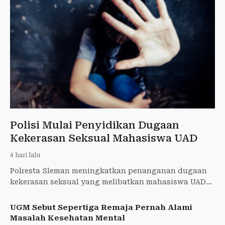
Polisi Mulai Penyidikan Dugaan
Kekerasan Seksual Mahasiswa UAD
4 hari lalu
Polresta Sleman meningkatkan penanganan dugaan
kekerasan seksual yang melibatkan mahasiswa UAD
saat KKN ke tahap penyidikan. Pemeriksaan saksi
dijadwalkan berla
UGM Sebut Sepertiga Remaja Pernah Alami
Masalah Kesehatan Mental