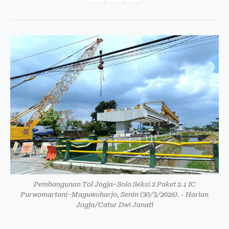
Pembangunan Tol Jogja–Solo Seksi 2 Paket 2.1 IC
Purwomartani–Maguwoharjo, Senin (30/3/2026). - Harian
Jogja/Catur Dwi Janati