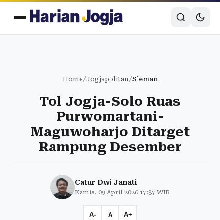
Home
/
Jogjapolitan
/
Sleman
Tol Jogja-Solo Ruas
Purwomartani-
Maguwoharjo Ditarget
Rampung Desember
Catur Dwi Janati
Kamis, 09 April 2026 17:37 WIB
A-
A
A+