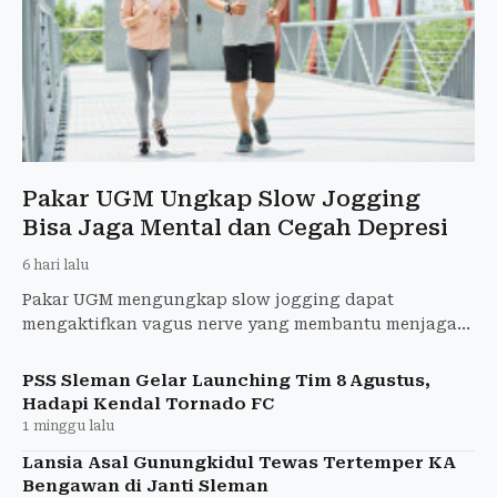
Pakar UGM Ungkap Slow Jogging
Bisa Jaga Mental dan Cegah Depresi
6 hari lalu
Pakar UGM mengungkap slow jogging dapat
mengaktifkan vagus nerve yang membantu menjaga
kesehatan mental, menurunkan risiko depresi, dan
menyehatkan tubuh.
PSS Sleman Gelar Launching Tim 8 Agustus,
Hadapi Kendal Tornado FC
1 minggu lalu
Lansia Asal Gunungkidul Tewas Tertemper KA
Bengawan di Janti Sleman