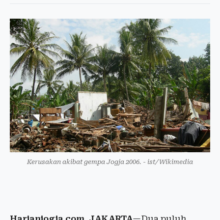
Kerusakan akibat gempa Jogja 2006. - ist/Wikimedia
Harianjogja.com, JAKARTA
—Dua puluh