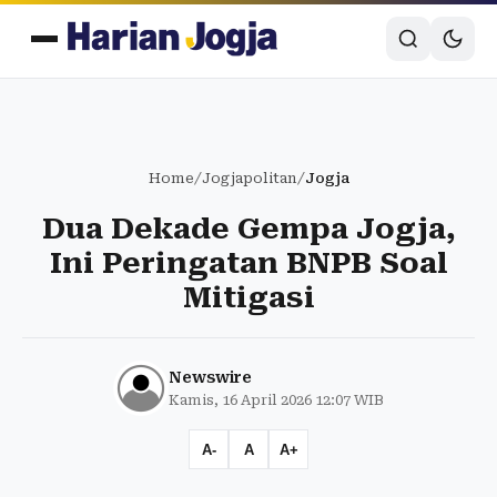
Home
/
Jogjapolitan
/
Jogja
Dua Dekade Gempa Jogja,
Ini Peringatan BNPB Soal
Mitigasi
Newswire
Kamis, 16 April 2026 12:07 WIB
A-
A
A+