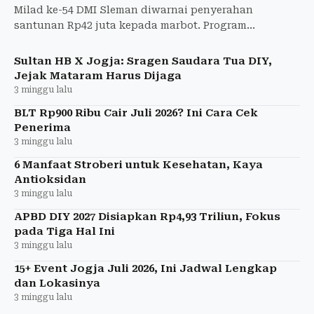
Milad ke-54 DMI Sleman diwarnai penyerahan
santunan Rp42 juta kepada marbot. Program
perlindungan ini hasil kolaborasi BPJamsostek,
Baznas, BSI, dan Pemkab Slem
Sultan HB X Jogja: Sragen Saudara Tua DIY,
Jejak Mataram Harus Dijaga
3 minggu lalu
BLT Rp900 Ribu Cair Juli 2026? Ini Cara Cek
Penerima
3 minggu lalu
6 Manfaat Stroberi untuk Kesehatan, Kaya
Antioksidan
3 minggu lalu
APBD DIY 2027 Disiapkan Rp4,93 Triliun, Fokus
pada Tiga Hal Ini
3 minggu lalu
15+ Event Jogja Juli 2026, Ini Jadwal Lengkap
dan Lokasinya
3 minggu lalu