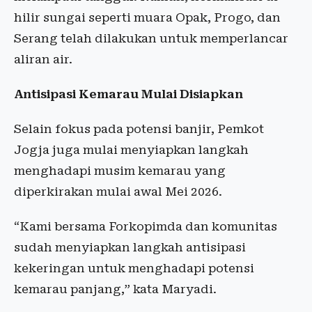
hilir sungai seperti muara Opak, Progo, dan
Serang telah dilakukan untuk memperlancar
aliran air.
Antisipasi Kemarau Mulai Disiapkan
Selain fokus pada potensi banjir, Pemkot
Jogja juga mulai menyiapkan langkah
menghadapi musim kemarau yang
diperkirakan mulai awal Mei 2026.
“Kami bersama Forkopimda dan komunitas
sudah menyiapkan langkah antisipasi
kekeringan untuk menghadapi potensi
kemarau panjang,” kata Maryadi.