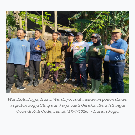
Wali Kota Jogja, Hasto Wardoyo, saat menanam pohon dalam
kegiatan Jogja Cling dan kerja bakti Gerakan Bersih Sungai
Code di Kali Code, Jumat (17/4/2026). - Harian Jogja