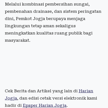
Melalui kombinasi pembersihan sungai,
pembenahan drainase, dan sistem peringatan
dini, Pemkot Jogja berupaya menjaga
lingkungan tetap aman sekaligus
meningkatkan kualitas ruang publik bagi
masyarakat.
Cek Berita dan Artikel yang lain di
Harian
Jogja
, dan edisi cetak versi elektronik kami
hadir di
Epaper Harian Jogja
.