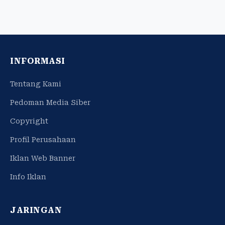
INFORMASI
Tentang Kami
Pedoman Media Siber
Copyright
Profil Perusahaan
Iklan Web Banner
Info Iklan
JARINGAN