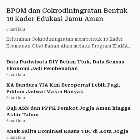
BPOM dan Cokrodiningratan Bentuk
10 Kader Edukasi Jamu Aman
6 hari lalu
Kelurahan Cokrodiningratan membentuk 10 Kader
Keamanan Obat Bahan Alam melalui Program IDAMAN
BPOM untuk mengedukasi masyarakat memilih jamu
aman.
Data Pariwisata DIY Belum Utuh, Data Sensus
Ekonomi Jadi Pembenahan
6 hari lalu
KA Bandara YIA Kini Beroperasi Lebih Pagi,
Pilihan Jadwal Makin Banyak
6 hari lalu
Gaji ASN dan PPPK Pemkot Jogja Aman hingga
Akhir Tahun
6 hari lalu
Anak Balita Dominasi Kasus TBC di Kota Jogja
6 hari lalu