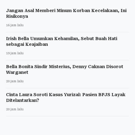
Jangan Asal Memberi Minum Korban Kecelakaan, Ini
Risikonya
16 jam lalu
Irish Bella Umumkan Kehamilan, Sebut Buah Hati
sebagai Keajaiban
19 jam lalu
Bella Bonita Sindir Misterius, Denny Caknan Disorot
Warganet
20 jam lalu
Cinta Laura Soroti Kasus Yurizal: Pasien BPJS Layak
Ditelantarkan?
20 jam lalu