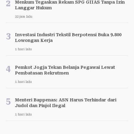
2
Menkum Tegaskan Rekam SPG GIIAS Tanpa Izin
Langgar Hukum
22 jam lalu
3
Investasi Industri Tekstil Berpotensi Buka 9.800
Lowongan Kerja
1 hari lalu
4
Pemkot Jogja Tekan Belanja Pegawai Lewat
Pembatasan Rekrutmen
1 hari lalu
5
Menteri Bappenas: ASN Harus Terhindar dari
Judol dan Pinjol Ilegal
1 hari lalu