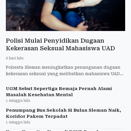
Polisi Mulai Penyidikan Dugaan
Kekerasan Seksual Mahasiswa UAD
6 hari lalu
Polresta Sleman meningkatkan penanganan dugaan
kekerasan seksual yang melibatkan mahasiswa UAD
saat KKN ke tahap penyidikan. Pemeriksaan saksi
dijadwalkan berla
UGM Sebut Sepertiga Remaja Pernah Alami
Masalah Kesehatan Mental
1 minggu lalu
Penumpang Bus Sekolah Si Bulan Sleman Naik,
Koridor Pakem Terpadat
1 minggu lalu