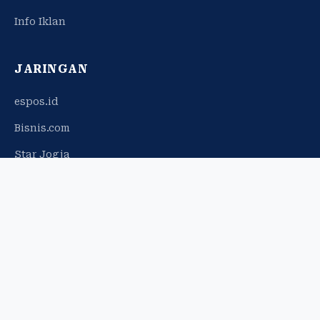
Info Iklan
JARINGAN
espos.id
Bisnis.com
Star Jogja