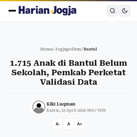
Home
/
Jogjapolitan
/
Bantul
1.715 Anak di Bantul Belum
Sekolah, Pemkab Perketat
Validasi Data
Kiki Luqman
Kamis, 23 April 2026 08:57 WIB
A-
A
A+