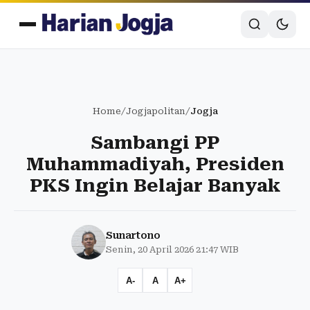
Home
/
Jogjapolitan
/
Jogja
Sambangi PP
Muhammadiyah, Presiden
PKS Ingin Belajar Banyak
Sunartono
Senin, 20 April 2026 21:47 WIB
A-
A
A+