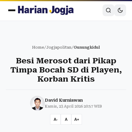
Home
/
Jogjapolitan
/
Gunungkidul
Besi Merosot dari Pikap
Timpa Bocah SD di Playen,
Korban Kritis
David Kurniawan
Kamis, 23 April 2026 20:57 WIB
A-
A
A+