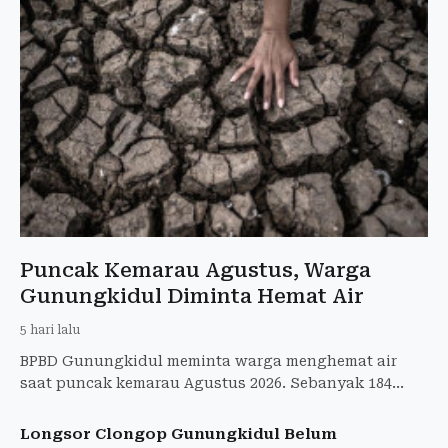
Puncak Kemarau Agustus, Warga
Gunungkidul Diminta Hemat Air
5 hari lalu
BPBD Gunungkidul meminta warga menghemat air
saat puncak kemarau Agustus 2026. Sebanyak 184
tangki air bersih telah disalurkan ke wilayah
terdampak kekeringan.
Longsor Clongop Gunungkidul Belum