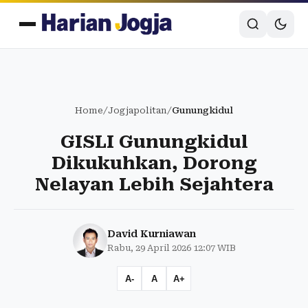
Home
/
Jogjapolitan
/
Gunungkidul
GISLI Gunungkidul
Dikukuhkan, Dorong
Nelayan Lebih Sejahtera
David Kurniawan
Rabu, 29 April 2026 12:07 WIB
A-
A
A+