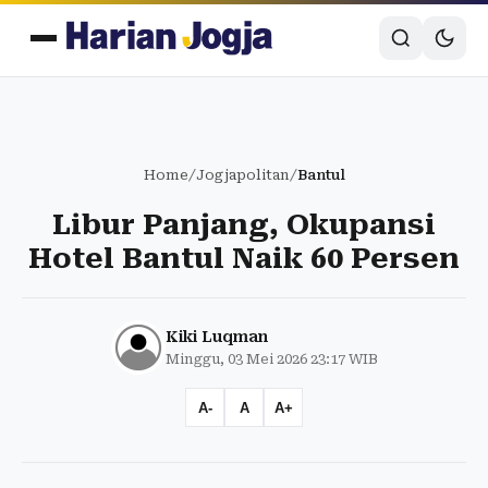
Home
/
Jogjapolitan
/
Bantul
Libur Panjang, Okupansi
Hotel Bantul Naik 60 Persen
Kiki Luqman
Minggu, 03 Mei 2026 23:17 WIB
A-
A
A+