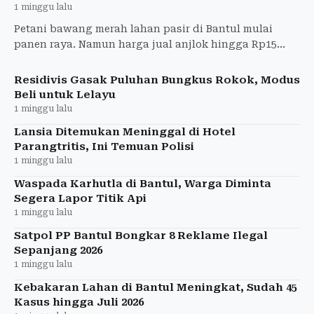
1 minggu lalu
Petani bawang merah lahan pasir di Bantul mulai
panen raya. Namun harga jual anjlok hingga Rp15
ribu per kilogram akibat melimpahnya pasokan dari
berbagai daera
Residivis Gasak Puluhan Bungkus Rokok, Modus
Beli untuk Lelayu
1 minggu lalu
Lansia Ditemukan Meninggal di Hotel
Parangtritis, Ini Temuan Polisi
1 minggu lalu
Waspada Karhutla di Bantul, Warga Diminta
Segera Lapor Titik Api
1 minggu lalu
Satpol PP Bantul Bongkar 8 Reklame Ilegal
Sepanjang 2026
1 minggu lalu
Kebakaran Lahan di Bantul Meningkat, Sudah 45
Kasus hingga Juli 2026