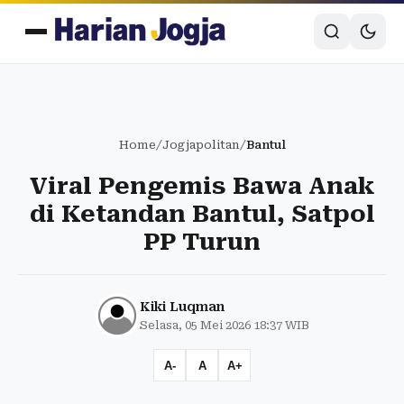
Home
/
Jogjapolitan
/
Bantul
Viral Pengemis Bawa Anak
di Ketandan Bantul, Satpol
PP Turun
Kiki Luqman
Selasa, 05 Mei 2026 18:37 WIB
A-
A
A+