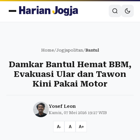
Home
/
Jogjapolitan
/
Bantul
Damkar Bantul Hemat BBM,
Evakuasi Ular dan Tawon
Kini Pakai Motor
Yosef Leon
Kamis, 07 Mei 2026 19:27 WIB
A-
A
A+