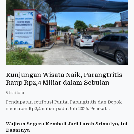
Kunjungan Wisata Naik, Parangtritis
Raup Rp2,4 Miliar dalam Sebulan
5 hari lalu
Pendapatan retribusi Pantai Parangtritis dan Depok
mencapai Rp2,4 miliar pada Juli 2026. Pemkal
Parangtritis mengevaluasi layanan dan optimistis
target PAD wisa
Wajiran Segera Kembali Jadi Lurah Srimulyo, Ini
Dasarnya