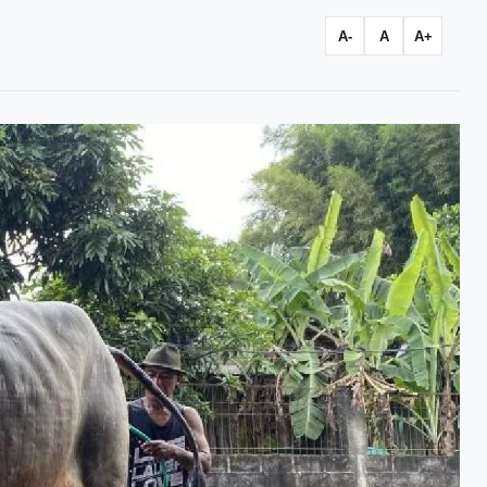
A-
A
A+