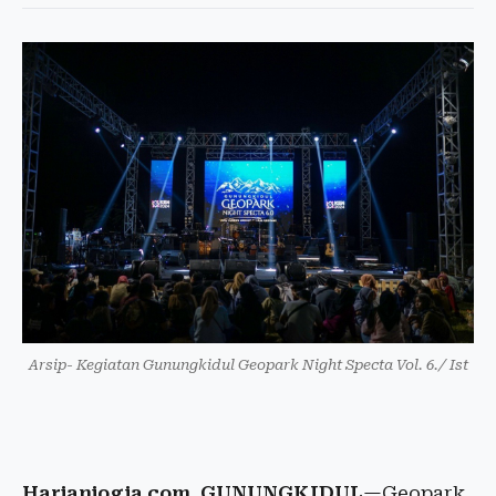
Arsip- Kegiatan Gunungkidul Geopark Night Specta Vol. 6./ Ist
Harianjogja.com, GUNUNGKIDUL
—Geopark