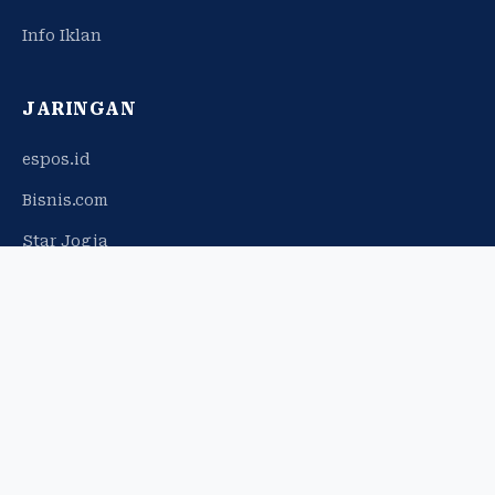
Info Iklan
JARINGAN
espos.id
Bisnis.com
Star Jogja