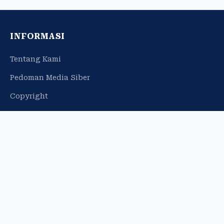
INFORMASI
Tentang Kami
Pedoman Media Siber
Copyright
Profil Perusahaan
Iklan Web Banner
Info Iklan
JARINGAN
espos.id