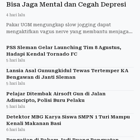
Bisa Jaga Mental dan Cegah Depresi
4 hari lalu
Pakar UGM mengungkap slow jogging dapat
mengaktifkan vagus nerve yang membantu menjaga
kesehatan mental, menurunkan risiko depresi, dan
menyehatkan tubuh.
PSS Sleman Gelar Launching Tim 8 Agustus,
Hadapi Kendal Tornado FC
5 hari lalu
Lansia Asal Gunungkidul Tewas Tertemper KA
Bengawan di Janti Sleman
5 hari lalu
Pelajar Ditembak Airsoft Gun di Jalan
Adisucipto, Polisi Buru Pelaku
5 hari lalu
Detektor MBG Karya Siswa SMPN 1 Turi Mampu
Kenali Makanan Basi
6 hari lalu