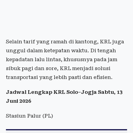
Selain tarif yang ramah di kantong, KRL juga
unggul dalam ketepatan waktu. Di tengah
kepadatan lalu lintas, khususnya pada jam
sibuk pagi dan sore, KRL menjadi solusi
transportasi yang lebih pasti dan efisien.
Jadwal Lengkap KRL Solo–Jogja Sabtu, 13
Juni 2026
Stasiun Palur (PL)