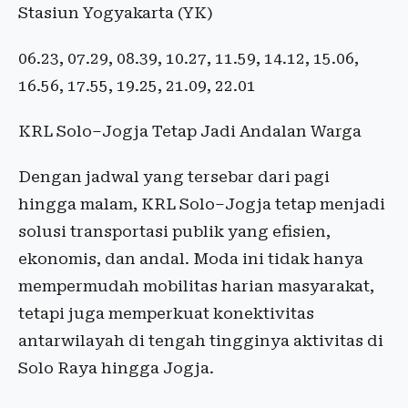
Stasiun Yogyakarta (YK)
06.23, 07.29, 08.39, 10.27, 11.59, 14.12, 15.06,
16.56, 17.55, 19.25, 21.09, 22.01
KRL Solo–Jogja Tetap Jadi Andalan Warga
Dengan jadwal yang tersebar dari pagi
hingga malam, KRL Solo–Jogja tetap menjadi
solusi transportasi publik yang efisien,
ekonomis, dan andal. Moda ini tidak hanya
mempermudah mobilitas harian masyarakat,
tetapi juga memperkuat konektivitas
antarwilayah di tengah tingginya aktivitas di
Solo Raya hingga Jogja.