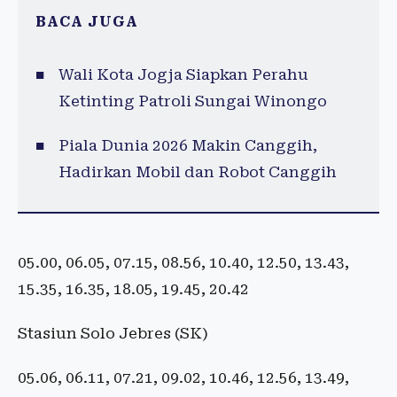
BACA JUGA
Wali Kota Jogja Siapkan Perahu
Ketinting Patroli Sungai Winongo
Piala Dunia 2026 Makin Canggih,
Hadirkan Mobil dan Robot Canggih
05.00, 06.05, 07.15, 08.56, 10.40, 12.50, 13.43,
15.35, 16.35, 18.05, 19.45, 20.42
Stasiun Solo Jebres (SK)
05.06, 06.11, 07.21, 09.02, 10.46, 12.56, 13.49,