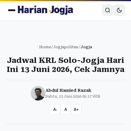
Home
/
Jogjapolitan
/
Jogja
Jadwal KRL Solo-Jogja Hari
Ini 13 Juni 2026, Cek Jamnya
Abdul Hamied Razak
Sabtu, 13 Juni 2026 05:17 WIB
A-
A
A+