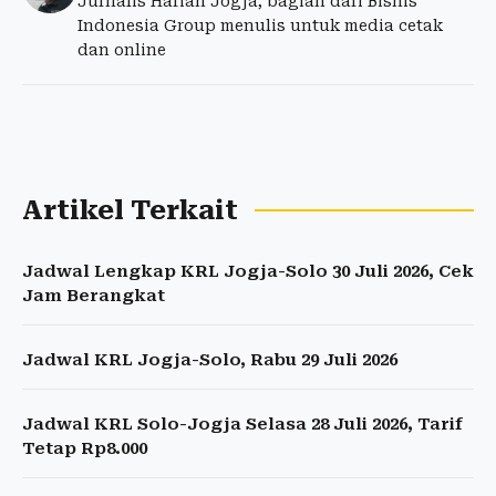
Jurnalis Harian Jogja, bagian dari Bisnis
Indonesia Group menulis untuk media cetak
dan online
Artikel Terkait
Jadwal Lengkap KRL Jogja-Solo 30 Juli 2026, Cek
Jam Berangkat
Jadwal KRL Jogja-Solo, Rabu 29 Juli 2026
Jadwal KRL Solo-Jogja Selasa 28 Juli 2026, Tarif
Tetap Rp8.000