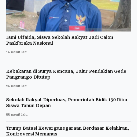
Ismi Ulfaida, Siswa Sekolah Rakyat Jadi Calon
Paskibraka Nasional
16 menit lalu
Kebakaran di Surya Kencana, Jalur Pendakian Gede
Pangrango Ditutup
26 menit lalu
Sekolah Rakyat Diperluas, Pemerintah Bidik 150 Ribu
Siswa Tahun Depan
55 menit lalu
Trump Batasi Kewarganegaraan Berdasar Kelahiran,
Kontroversi Memanas