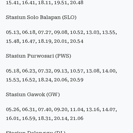
15.41, 16.41, 18.11, 19.51, 20.48
Stasiun Solo Balapan (SLO)
05.13, 06.18, 07.27, 09.08, 10.52, 13.03, 13.55,
15.48, 16.47, 18.19, 20.01, 20.54
Stasiun Purwosari (PWS)
05.18, 06.23, 07.32, 09.13, 10.57, 13.08, 14.00,
15.53, 16.52, 18.24, 20.06, 20.59
Stasiun Gawok (GW)
05.26, 06.31, 07.40, 09.20, 11.04, 13.16, 14.07,
16.01, 16.59, 18.31, 20.14, 21.06