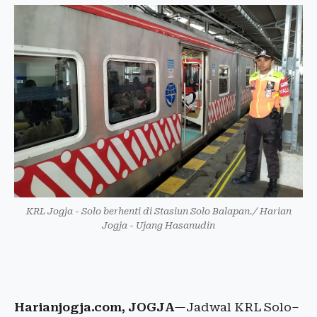
KRL Jogja - Solo berhenti di Stasiun Solo Balapan./ Harian
Jogja - Ujang Hasanudin
Harianjogja.com, JOGJA
—Jadwal KRL Solo–