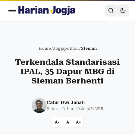
Home
/
Jogjapolitan
/
Sleman
Terkendala Standarisasi
IPAL, 35 Dapur MBG di
Sleman Berhenti
Catur Dwi Janati
Sabtu, 13 Juni 2026 19:37 WIB
A-
A
A+