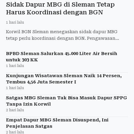
Sidak Dapur MBG di Sleman Tetap
Harus Koordinasi dengan BGN
1 hari lalu
Korwil BGN Sleman menegaskan sidak dapur MBG
tetap perlu koordinasi dengan BGN. Pengawasan
independen tetap diperbolehkan untuk memastikan
kondisi SPPG berjalan
BPBD Sleman Salurkan 45.000 Liter Air Bersih
untuk 303 KK
1 hari lalu
Kunjungan Wisatawan Sleman Naik 14 Persen,
Tembus 4,56 Juta Semester I
1 hari lalu
Satgas MBG Sleman Tak Bisa Masuk Dapur SPPG
Tanpa Izin Korwil
2 hari lalu
Empat Dapur MBG Sleman Disuspend, Ini
Penjelasan Satgas
2 hari lalu