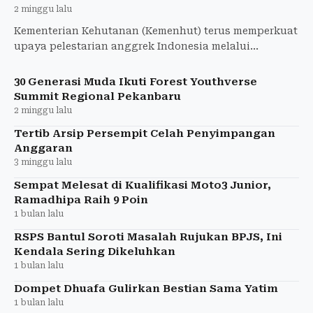
2 minggu lalu
Kementerian Kehutanan (Kemenhut) terus memperkuat
upaya pelestarian anggrek Indonesia melalui
kolaborasi konservasi, pengembangan budidaya,
edukasi
30 Generasi Muda Ikuti Forest Youthverse
Summit Regional Pekanbaru
2 minggu lalu
Tertib Arsip Persempit Celah Penyimpangan
Anggaran
3 minggu lalu
Sempat Melesat di Kualifikasi Moto3 Junior,
Ramadhipa Raih 9 Poin
1 bulan lalu
RSPS Bantul Soroti Masalah Rujukan BPJS, Ini
Kendala Sering Dikeluhkan
1 bulan lalu
Dompet Dhuafa Gulirkan Bestian Sama Yatim
1 bulan lalu