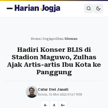
Home
/
Jogjapolitan
/
Sleman
Hadiri Konser BLIS di
Stadion Maguwo, Zulhas
Ajak Artis-artis Ibu Kota ke
Panggung
Catur Dwi Janati
Senin, 01 Mei 2023 07:57 WIB
A-
A
A+