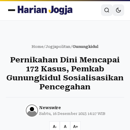
Home
/
Jogjapolitan
/
Gunungkidul
Pernikahan Dini Mencapai
172 Kasus, Pemkab
Gunungkidul Sosialisasikan
Pencegahan
Newswire
Sabtu, 16 Desember 2023 14:27 WIB
A-
A
A+