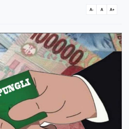
A-
A
A+