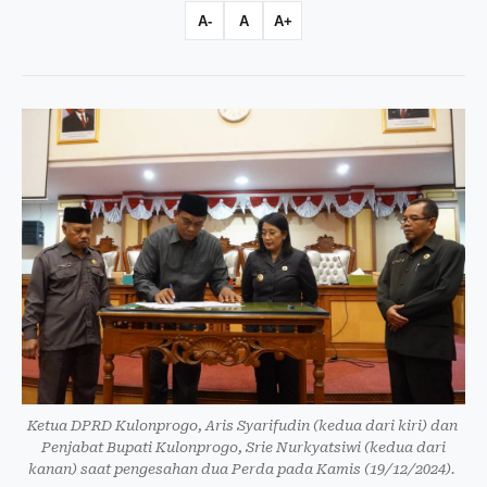
A-
A
A+
Ketua DPRD Kulonprogo, Aris Syarifudin (kedua dari kiri) dan
Penjabat Bupati Kulonprogo, Srie Nurkyatsiwi (kedua dari
kanan) saat pengesahan dua Perda pada Kamis (19/12/2024).