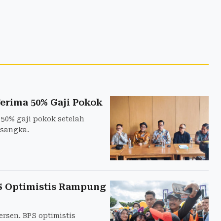
erima 50% Gaji Pokok
50% gaji pokok setelah
rsangka.
PS Optimistis Rampung
rsen. BPS optimistis