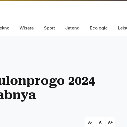
ekno
Wisata
Sport
Jateng
Ecologic
Leis
ulonprogo 2024
babnya
A-
A
A+