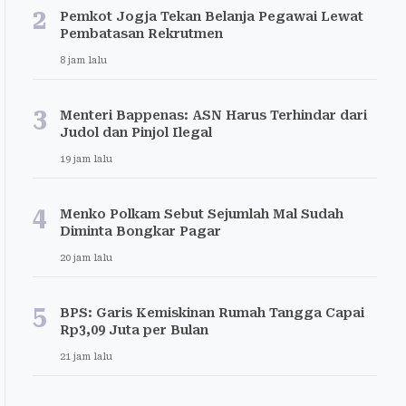
2
Pemkot Jogja Tekan Belanja Pegawai Lewat
Pembatasan Rekrutmen
8 jam lalu
3
Menteri Bappenas: ASN Harus Terhindar dari
Judol dan Pinjol Ilegal
19 jam lalu
4
Menko Polkam Sebut Sejumlah Mal Sudah
Diminta Bongkar Pagar
20 jam lalu
5
BPS: Garis Kemiskinan Rumah Tangga Capai
Rp3,09 Juta per Bulan
21 jam lalu