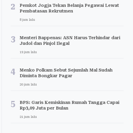
2
Pemkot Jogja Tekan Belanja Pegawai Lewat
Pembatasan Rekrutmen
8 jam lalu
3
Menteri Bappenas: ASN Harus Terhindar dari
Judol dan Pinjol Ilegal
19 jam lalu
4
Menko Polkam Sebut Sejumlah Mal Sudah
Diminta Bongkar Pagar
20 jam lalu
5
BPS: Garis Kemiskinan Rumah Tangga Capai
Rp3,09 Juta per Bulan
21 jam lalu