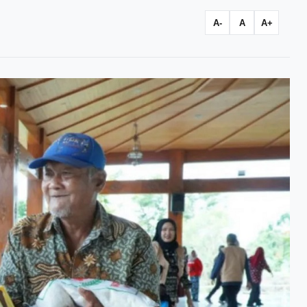
A-
A
A+