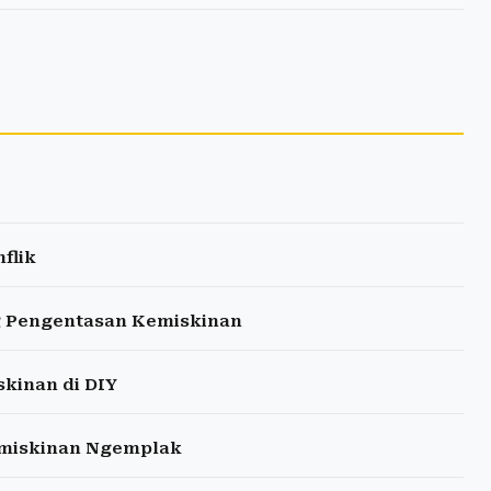
flik
g Pengentasan Kemiskinan
kinan di DIY
emiskinan Ngemplak