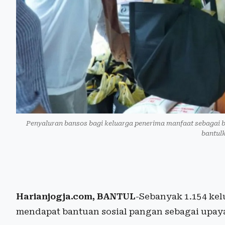
Penyaluran bansos bagi keluarga penerima manfaat sebagai 
bantul
Harianjogja.com, BANTUL
-Sebanyak 1.154 kel
mendapat bantuan sosial pangan sebagai upay