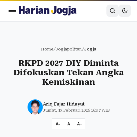
Home
/
Jogjapolitan
/
Jogja
RKPD 2027 DIY Diminta
Difokuskan Tekan Angka
Kemiskinan
Ariq Fajar Hidayat
Jum'at, 13 Februari 2026 16:57 WIB
A-
A
A+